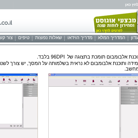
חץ כאן
דון
המדריך המלא
מדריך הוידאו
שאלות נפוצות
טיפים
צור קש
נת אלבומבום תומכת בתצוגה של 96DPI בלבד.
חשב.