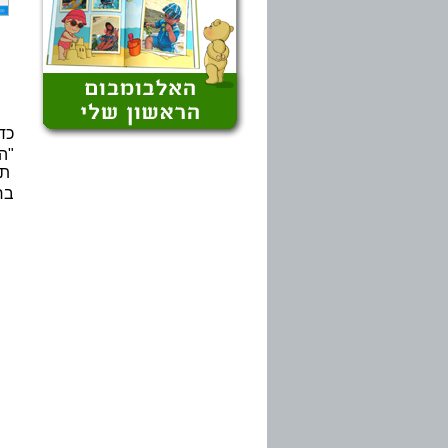
כדי
"ה
תצ
בח